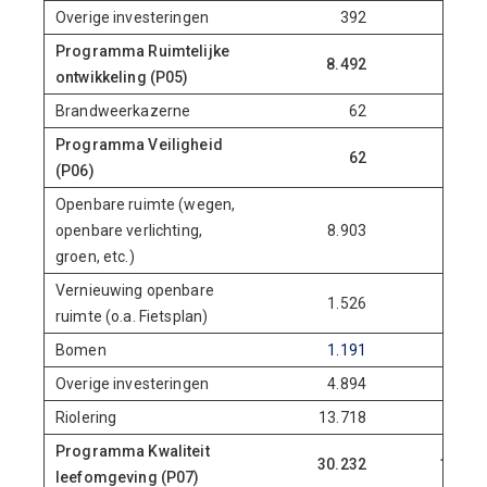
Overige investeringen
392
Programma Ruimtelijke
8.492
3.50
ontwikkeling (P05)
Brandweerkazerne
62
Programma Veiligheid
62
(P06)
Openbare ruimte (wegen,
openbare verlichting,
8.903
7.49
groen, etc.)
Vernieuwing openbare
1.526
11
ruimte (o.a. Fietsplan)
Bomen
1.191
82
Overige investeringen
4.894
52
Riolering
13.718
6.98
Programma Kwaliteit
30.232
15.94
leefomgeving (P07)