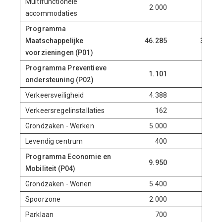
Multifunctionele
2.000
2.10
accommodaties
Programma
Maatschappelijke
46.285
31.67
voorzieningen (P01)
Programma Preventieve
1.101
ondersteuning (P02)
Verkeersveiligheid
4.388
2.21
Verkeersregelinstallaties
162
16
Grondzaken - Werken
5.000
4.60
Levendig centrum
400
21
Programma Economie en
9.950
7.19
Mobiliteit (P04)
Grondzaken - Wonen
5.400
3.50
Spoorzone
2.000
Parklaan
700