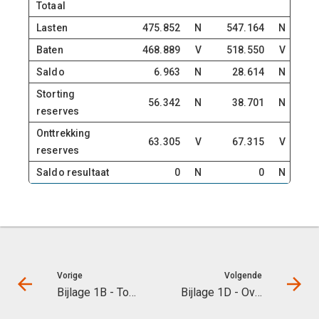
Totaal
Lasten
475.852
N
547.164
N
Baten
468.889
V
518.550
V
Saldo
6.963
N
28.614
N
Storting
56.342
N
38.701
N
reserves
Onttrekking
63.305
V
67.315
V
reserves
Saldo resultaat
0
N
0
N
Vorige
Volgende
Bijlage 1B - Totaaloverzicht programmaplannen
Bijlage 1D - Overzicht algemene dekkingsmiddelen