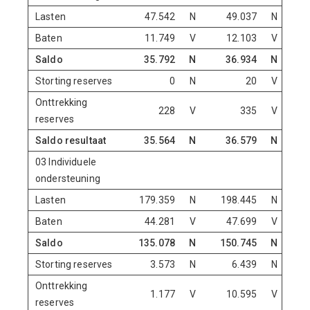
Lasten
47.542
N
49.037
N
Baten
11.749
V
12.103
V
Saldo
35.792
N
36.934
N
Storting reserves
0
N
20
V
Onttrekking
228
V
335
V
reserves
Saldo resultaat
35.564
N
36.579
N
03 Individuele
ondersteuning
Lasten
179.359
N
198.445
N
Baten
44.281
V
47.699
V
Saldo
135.078
N
150.745
N
Storting reserves
3.573
N
6.439
N
Onttrekking
1.177
V
10.595
V
reserves