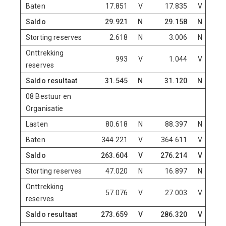
Baten
17.851
V
17.835
V
Saldo
29.921
N
29.158
N
Storting reserves
2.618
N
3.006
N
Onttrekking
993
V
1.044
V
reserves
Saldo resultaat
31.545
N
31.120
N
08 Bestuur en
Organisatie
Lasten
80.618
N
88.397
N
Baten
344.221
V
364.611
V
Saldo
263.604
V
276.214
V
Storting reserves
47.020
N
16.897
N
Onttrekking
57.076
V
27.003
V
reserves
Saldo resultaat
273.659
V
286.320
V