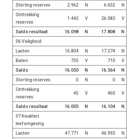
Storting reserves
2.962
N
6.652
N
Onttrekking
1.442
V
26.083
V
reserves
Saldo resultaat
16.098
N
17.808
N
06 Veiligheid
Lasten
16.804
N
17.274
N
Baten
755
V
710
V
Saldo
16.050
N
16.564
N
Storting reserves
0
N
0
N
Onttrekking
45
V
460
V
reserves
Saldo resultaat
16.005
N
16.104
N
07 Kwaliteit
leefomgeving
Lasten
47.771
N
46.993
N