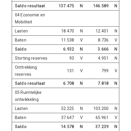
Saldo resultaat
137.475
N
146.589
N
04 Economie en
Mobiliteit
Lasten
18.470
N
12.401
N
Baten
11.538
V
8.736
V
Saldo
6.932
N
3.666
N
Storting reserves
93
V
4.951
N
Onttrekking
131
V
799
V
reserves
Saldo resultaat
6.708
N
7.818
N
05 Ruimtelijke
ontwikkeling
Lasten
52.225
N
103.200
N
Baten
37.647
V
65.961
V
Saldo
14.578
N
37.239
N