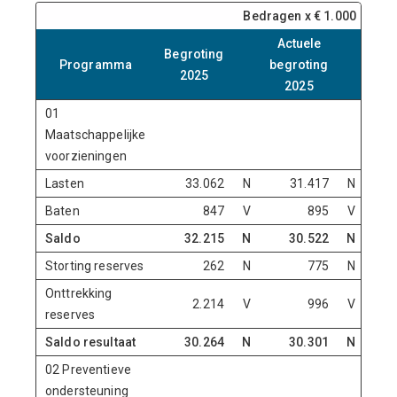
Bedragen x € 1.000
Actuele
Begroting
Programma
begroting
2025
2025
01
Maatschappelijke
voorzieningen
Lasten
33.062
N
31.417
N
Baten
847
V
895
V
Saldo
32.215
N
30.522
N
Storting reserves
262
N
775
N
Onttrekking
2.214
V
996
V
reserves
Saldo resultaat
30.264
N
30.301
N
02 Preventieve
ondersteuning