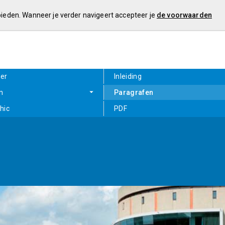
 bieden. Wanneer je verder navigeert accepteer je
de voorwaarden
zer
Inleiding
n
Paragrafen
hic
PDF