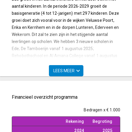
aantal kinderen. In de periode 2026-2029 groeit de
basisgeneratie (4 tot 12-jarigen) met 297 kinderen. Deze
groei doet zich vooral voor in de wijken Veluwse Poort,
Enka en Kernhem en in de dorpen Lunteren, Ederveen en
Wekerom. Dit zal te zien zijn in het stijgende aantal
leerlingen op scholen. We hebben 3 nieuwe scholen in
Ede; De Tamboerijn vanaf 1 augustus 2025;
Rehobothschool en Al Amana College vanaf 1 augustus
2026. Onderwijshuisvesting is een wettelijke taak van de
gemeente Ede. De ruimtevraag van onderwijs tot 2040 is
LEES MEER
groot in de schaarse ruimte. Realisatie van nieuwbouw,
maar ook uitbreiding van bestaande bouw vergt een
goede planning en onderzoek van mogelijkheden tot
Financieel overzicht programma
clustering. Om een bijdrage te leveren aan de realisatie
van het klimaatakkoord worden onderwijsgebouwen
Bedragen x € 1.000
zoveel mogelijk bijna energieneutraal
gebouwd/aangepast. De Coronacrisis heeft aangetoond
Rekening
Begroting
dat ventilatie erg belangrijk is; dit heeft consequenties
2024
2025